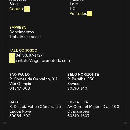
Blog
Lore
HQ
Contato
Ver todos
EMPRESA
Depoimentos
Trabalhe conosco
FALE CONOSCO
(84) 98167-1727
contato@agenciametodo.com
SÃO PAULO
BELO HORIZONTE
R. Gomes de Carvalho, 911  
R. Paraíba, 550  
Vila Olímpia
Savassi
04547-003
30130-140
NATAL
FORTALEZA
R. Dr. Luiz Felipe Câmara, 55  
Av. Coronel Miguel Dias, 100  
Lagoa Nova
Guararapes
59064-200
60810-1607